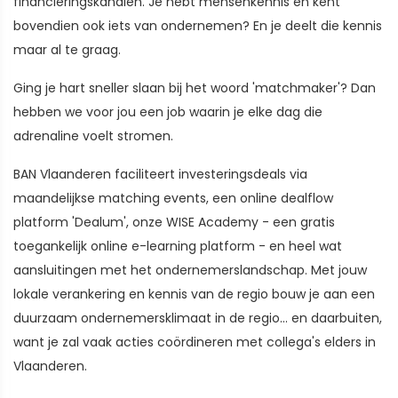
financieringskanalen. Je hebt mensenkennis en kent
bovendien ook iets van ondernemen? En je deelt die kennis
maar al te graag.
Ging je hart sneller slaan bij het woord 'matchmaker'? Dan
hebben we voor jou een job waarin je elke dag die
adrenaline voelt stromen.
BAN Vlaanderen faciliteert investeringsdeals via
maandelijkse matching events, een online dealflow
platform 'Dealum', onze WISE Academy - een gratis
toegankelijk online e-learning platform - en heel wat
aansluitingen met het ondernemerslandschap. Met jouw
lokale verankering en kennis van de regio bouw je aan een
duurzaam ondernemersklimaat in de regio... en daarbuiten,
want je zal vaak acties coördineren met collega's elders in
Vlaanderen.