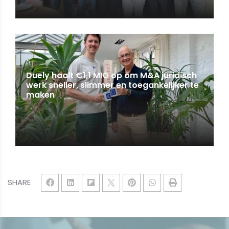
Duely haalt €1,1 MIO op om M&A juridisch
werk sneller, slimmer en toegankelijker te
maken
SHARE