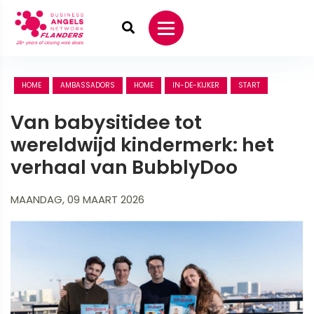
HOME
AMBASSADORS
HOME
IN-DE-KIJKER
START
Van babysitidee tot
wereldwijd kindermerk: het
verhaal van BubblyDoo
MAANDAG, 09 MAART 2026