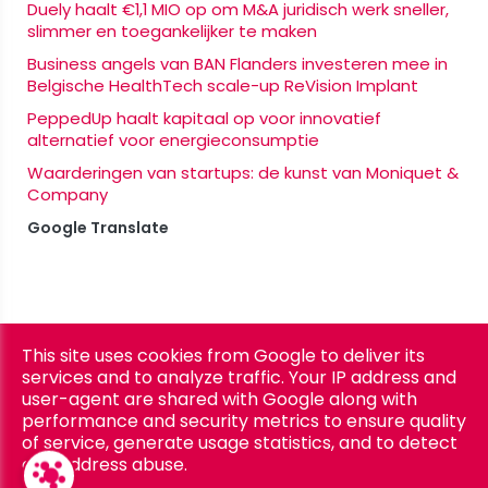
Duely haalt €1,1 MIO op om M&A juridisch werk sneller,
slimmer en toegankelijker te maken
Business angels van BAN Flanders investeren mee in
Belgische HealthTech scale-up ReVision Implant
PeppedUp haalt kapitaal op voor innovatief
alternatief voor energieconsumptie
Waarderingen van startups: de kunst van Moniquet &
Company
Google Translate
This site uses cookies from Google to deliver its
Privacy
Copyright © 2026 BAN Flanders. All rights reserved. |
services and to analyze traffic. Your IP address and
& Cookies
UP-TO-DATE WebDesign
|
user-agent are shared with Google along with
performance and security metrics to ensure quality
of service, generate usage statistics, and to detect
and address abuse.