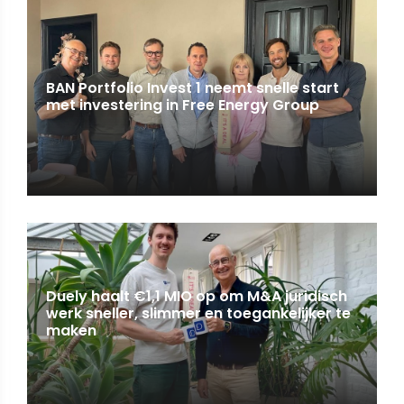
BAN Portfolio Invest 1 neemt snelle start
met investering in Free Energy Group
Duely haalt €1,1 MIO op om M&A juridisch
werk sneller, slimmer en toegankelijker te
maken