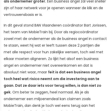
als ondernemer groter.
Een business angel zal veel sneller
zijn of haar netwerk voor je openen wanneer de klik en de
vertrouwensbasis er is.
In dit geval stond BAN Vlaanderen coördinator Bart Jorissen,
het team van MobieTrain bij. Door als regiocoördinator
zowel met de ondernemer als de business angel in contact
te staan, weet hij wat er leeft tussen deze 2 partijen die
met alle respect voor hun zakelijke wensen, toch wel met
elkaar moeten aligneren. Zo lijkt het alsof een business
angel en ondernemer niet overeenkomen en dat is
absoluut niet waar, maar
feit is dat een business angel
toch heel wat risico neemt om die investering aan te
gaan. Dat ze daar iets voor terug willen, is dan niet zo
gek.
Om beter te zeggen, heel normaal. Als je als
ondernemer een miljoenendeal kan claimen zoals
MobieTrain, dan denk je toch wel eens terug aan het