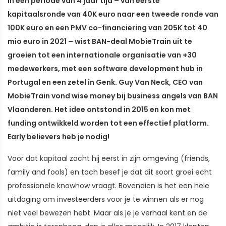
In een periode van 4 jaar tijd – van eerste
kapitaalsronde van 40K euro naar een tweede ronde van
100K euro en een PMV co-financiering van 205K tot 40
mio euro in 2021 – wist BAN-deal MobieTrain uit te
groeien tot een internationale organisatie van +30
medewerkers, met een software development hub in
Portugal en een zetel in Genk. Guy Van Neck, CEO van
MobieTrain vond wise money bij business angels van BAN
Vlaanderen. Het idee ontstond in 2015 en kon met
funding ontwikkeld worden tot een effectief platform.
Early believers heb je nodig!
Voor dat kapitaal zocht hij eerst in zijn omgeving (friends,
family and fools) en toch besef je dat dit soort groei echt
professionele knowhow vraagt. Bovendien is het een hele
uitdaging om investeerders voor je te winnen als er nog
niet veel bewezen hebt. Maar als je je verhaal kent en de