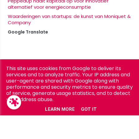
PeppedUp haalt kapitaal op voor innovatief
alternatief voor energieconsumptie
Waarderingen van startups: de kunst van Moniquet &
Company
Google Translate
This site uses cookies from Google to deliver its
Privacy
Copyright © 2026 BAN Flanders. All rights reserved. |
services and to analyze traffic. Your IP address and
& Cookies
UP-TO-DATE WebDesign
|
user-agent are shared with Google along with
performance and security metrics to ensure quality
of service, generate usage statistics, and to detect
and address abuse.
LEARN MORE
GOT IT