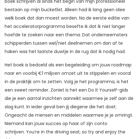
boek schrijven al sinds het begin van mijn professioneel
bestaan op mijn bucketlist. Alleen had ik lang geen idee
welk boek dat dan moest worden. Na de eerste editie van
het acceleratorprogramma besefte ik dat ik niet langer
hoefde te zoeken naar een thema. Dat onderneemsters
schipperden tussen wel/niet deelnemen om dan af te
haken was het laatste duwtje in de rug dat ik nodig had.
Het boek is bedoeld als een begeleiding om jouw roadmap
naar en voorbij €1 miljoen omzet uit te stippelen en vooral
in de praktijk om te zetten. Volg je het programma, is het
een sweet reminder. Zoniet is het een Do It Yourself-gids
die je een aantal inzichten aanreikt waarmee je zelf aan de
slag kunt. In ieder geval ben jij diegene die het doet.
Ongeacht de mensen en middelen waarmee je je omringt.
Niemand kan jouw succes op haar of zijn conto
schrijven. You’re in the driving seat, so try and enjoy the