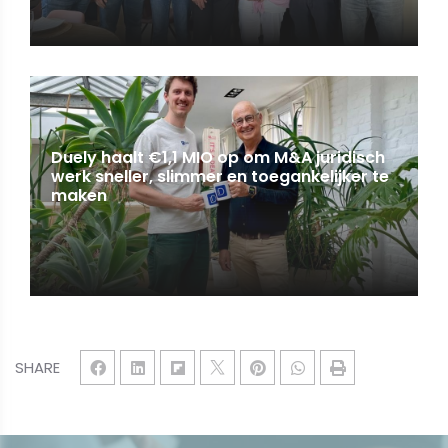
Duely haalt €1,1 MIO op om M&A juridisch
werk sneller, slimmer en toegankelijker te
maken
SHARE